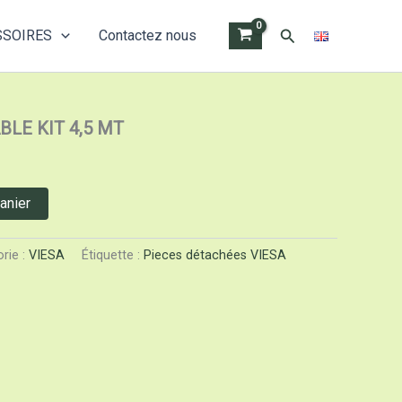
Rechercher
SSOIRES
Contactez nous
UPPLY CABLE KIT 4,5 MT
LE KIT 4,5 MT
anier
rie :
VIESA
Étiquette :
Pieces détachées VIESA