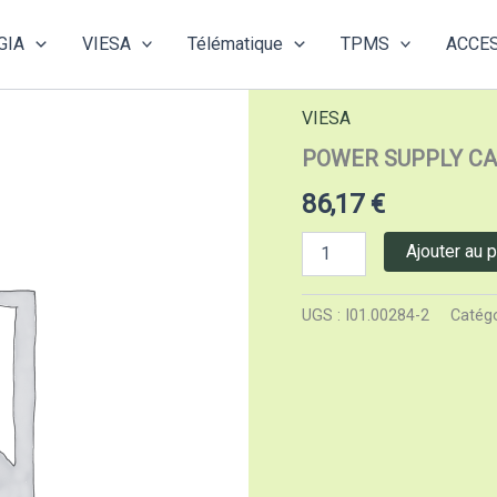
GIA
VIESA
Télématique
TPMS
ACCE
Accueil
/
VIESA
/ POWER S
VIESA
POWER SUPPLY CAB
86,17
€
quantité
Ajouter au p
de
POWER
SUPPLY
UGS :
I01.00284-2
Catégo
CABLE
KIT
4,5
MT