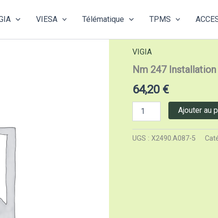
GIA
VIESA
Télématique
TPMS
ACCE
Accueil
/
VIGIA
/ Nm 247 In
VIGIA
Nm 247 Installation
64,20
€
quantité
Ajouter au p
de
Nm
247
UGS :
X2490.A087-5
Caté
Installation
electrique
adaptee
e
Adr