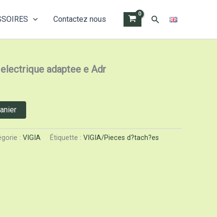
Rechercher
SSOIRES
Contactez nous
stallation electrique adaptee e Adr
 electrique adaptee e Adr
anier
gorie :
VIGIA
Étiquette :
VIGIA/Pieces d?tach?es