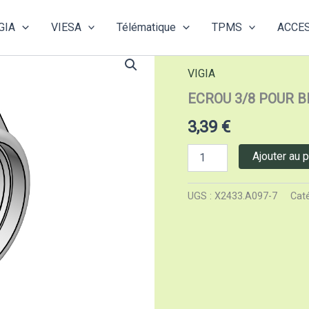
GIA
VIESA
Télématique
TPMS
ACCE
Accueil
/
VIGIA
/ ECROU 3
VIGIA
ECROU 3/8 POUR 
3,39
€
quantité
Ajouter au p
de
ECROU
3/8
UGS :
X2433.A097-7
Caté
POUR
BLOCAGE
COUDE
SUR
ROTOR
CHROME