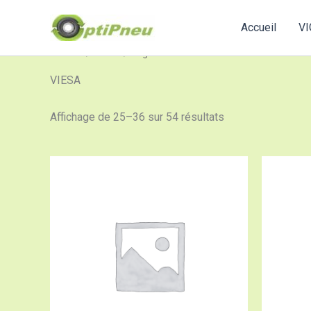
Aller
au
Accueil
VI
contenu
Accueil
/
VIESA
/ Page 3
VIESA
Affichage de 25–36 sur 54 résultats