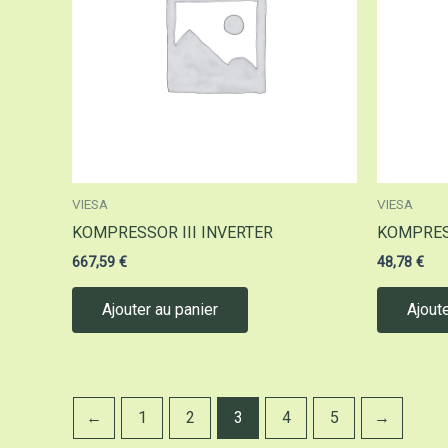
VIESA
VIESA
KOMPRESSOR III INVERTER
KOMPRESS
667,59
€
48,78
€
Ajouter au panier
Ajoute
←
1
2
3
4
5
→