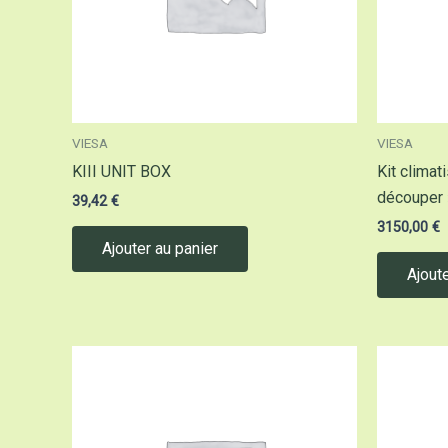
VIESA
VIESA
KIII UNIT BOX
Kit climat
découper 
39,42
€
3150,00
€
Ajouter au panier
Ajoute